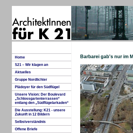
Barbarei gab's nur im Mi
H
ome
S
21 – Wir klagen an
A
k
tuelles
G
ruppe Nordlichter
P
lädoyer für den Südflügel
U
nsere Vision: Der Boulevard
„Schlossgartenterrassen“
entlang den „Südflügelarkaden“
D
i
e Ausstellung: K21 - unsere
Zukunft in 12 Bildern
S
e
lbstverständnis
O
ffene Briefe