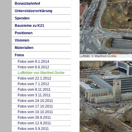
Bo
n
atzbahnhof
Un
t
erstützererklärung
Spenden
Bausteine
z
u K21
Positionen
V
isionen
M
aterialien
Fotos
Luftbild: © Manfred Grohe
Fotos vom
9
.1.2014
Fotos vom
6
.6.2012
Luftbilder von Manfred Grohe
Fotos vom
2
2.1.2012
Fotos vom
7
.1.2012
Fotos vom
8
.11.2011
Fotos vom
3
.11.2011
Fotos vom 2
4
.10.2011
Fotos vom
1
7.10.2011
Fotos vom 10.10.2011
Fotos vom 26.9.2011
Fotos vom 12.9.2011
Fotos vom
5
.9.2011