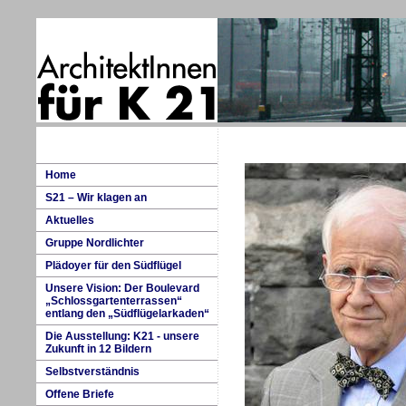
H
ome
S
21 – Wir klagen an
A
k
tuelles
G
ruppe Nordlichter
P
lädoyer für den Südflügel
U
nsere Vision: Der Boulevard
„Schlossgartenterrassen“
entlang den „Südflügelarkaden“
D
i
e Ausstellung: K21 - unsere
Zukunft in 12 Bildern
S
e
lbstverständnis
O
ffene Briefe