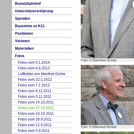
Bo
n
atzbahnhof
Un
t
erstützererklärung
Spenden
Bausteine
z
u K21
Positionen
V
isionen
M
aterialien
Fotos
Foto: © Eberhard Scholz
Fotos vom
9
.1.2014
Fotos vom
6
.6.2012
L
uftbilder von Manfred Grohe
Fotos vom
2
2.1.2012
Fotos vom
7
.1.2012
Fotos vom
8
.11.2011
Fotos vom
3
.11.2011
Fotos vom 2
4
.10.2011
Fotos vom 17.10.2011
Fotos vom
1
0.10.2011
Fotos vom 26.9.2011
Fotos vom 12.9.2011
Foto: © Eberhard Scholz
Fotos vom
5
.9.2011