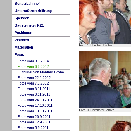
Bo
n
atzbahnhof
Un
t
erstützererklärung
Spenden
Bausteine
z
u K21
Positionen
V
isionen
Foto: © Eberhard Scholz
M
aterialien
Fotos
Fotos vom
9
.1.2014
Fotos vom 6.6.2012
L
uftbilder von Manfred Grohe
Fotos vom
2
2.1.2012
Fotos vom
7
.1.2012
Fotos vom
8
.11.2011
Fotos vom
3
.11.2011
Fotos vom 2
4
.10.2011
Fotos vom
1
7.10.2011
Foto: © Eberhard Scholz
Fotos vom 10.10.2011
Fotos vom 2
6
.9.2011
Fotos vom 12.9.2011
Fotos vom
5
.9.2011