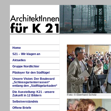
H
ome
S
21 – Wir klagen an
A
k
tuelles
G
ruppe Nordlichter
P
lädoyer für den Südflügel
U
nsere Vision: Der Boulevard
„Schlossgartenterrassen“
entlang den „Südflügelarkaden“
D
i
e Ausstellung: K21 - unsere
Foto: © Eberhard Scholz
Zukunft in 12 Bildern
S
e
lbstverständnis
O
ffene Briefe