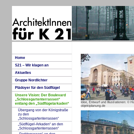
H
ome
S
21 – Wir klagen an
A
k
tuelles
G
ruppe Nordlichter
P
lädoyer für den Südflügel
Unsere Vision: Der Boulevard
„Schlossgartenterrassen“
Idee, Entwurf und Illustrationen: © H
entlang den „Südflügelarkaden“
objektplanung.de
Übergang von der Königstraße
z
u
den
„Schlossgartenterrassen“
„Südflüg
e
l-Arkaden“ an den
„Schlossgartenterrassen“