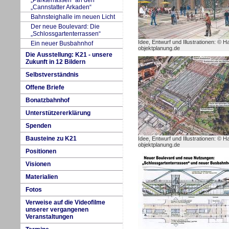
„Pa
r
kterrassen“ an den
„Cannstatter Arkaden“
Bah
n
steighalle im neuen Licht
Der neue B
o
ulevard: Die
„Schlossgartenterrassen“
Idee, Entwurf und Illustrationen: © H
E
i
n neuer Busbahnhof
objektplanung.de
Die Auss
t
ellung: K21 - unsere
Zukunft in 12 Bildern
Se
l
bstverständnis
Offene Briefe
Bonat
z
bahnhof
Unterstützererklärung
Spenden
Bausteine zu K
2
1
Idee, Entwurf und Illustrationen: © H
objektplanung.de
Positionen
V
isionen
M
aterialien
Fotos
Ver
w
eise auf die Videofilme
unserer vergangenen
Veranstaltungen