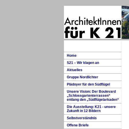
H
ome
S
21 – Wir klagen an
A
k
tuelles
G
ruppe Nordlichter
P
lädoyer für den Südflügel
U
nsere Vision: Der Boulevard
„Schlossgartenterrassen“
entlang den „Südflügelarkaden“
D
i
e Ausstellung: K21 - unsere
Zukunft in 12 Bildern
S
e
lbstverständnis
O
ffene Briefe