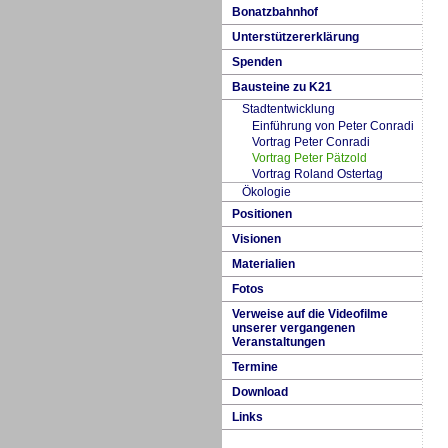
Bo
n
atzbahnhof
Un
t
erstützererklärung
Spenden
Bausteine
z
u K21
Stadtent
w
icklung
Einfüh
r
ung von Peter Conradi
V
ortrag Peter Conradi
Vortrag Peter Pätzold
Vortrag Ro
l
and Ostertag
Ökologie
Positionen
Visionen
M
aterialien
Fotos
Verweise auf die Videofilme
unserer vergangenen
Veranstaltungen
Termine
Download
Links